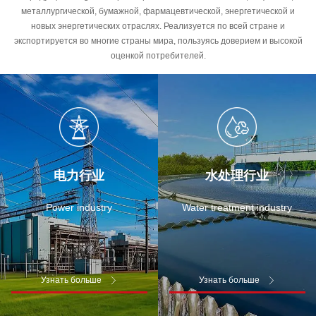
металлургической, бумажной, фармацевтической, энергетической и
новых энергетических отраслях. Реализуется по всей стране и
экспортируется во многие страны мира, пользуясь доверием и высокой
оценкой потребителей.
电力行业
水处理行业
Power industry
Water treatment industry
Узнать больше
Узнать больше