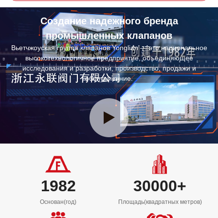
Создание надежного бренда
промышленных клапанов
Вьетчжоуская группа клапанов Yonglian — это национальное
высокотехнологичное предприятие, объединяющее
исследования и разработки, производство, продажи и
обслуживание.
1982
30000
+
Основан(год)
Площадь(квадратных метров)