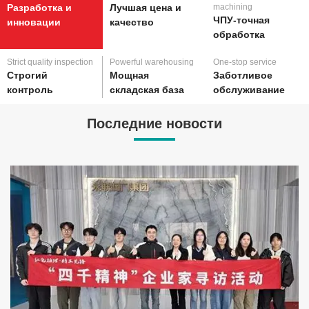
Разработка и
Лучшая цена и
machining
ЧПУ-точная
инновации
качество
обработка
Strict quality inspection
Powerful warehousing
One-stop service
Строгий
Мощная
Заботливое
контроль
складская база
обслуживание
Последние новости